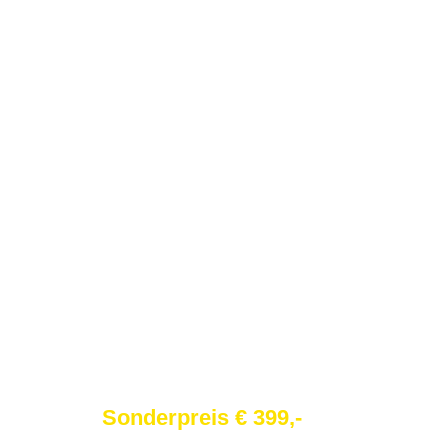
DaewooWaschmaschine 7 kg 
Sonderpreis € 399,-
UVP €
499
,-