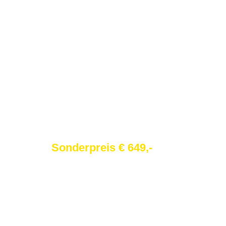
Siemens WQ33G2D41Wärmepu
Sonderpreis € 649,-
UVP €
999
,-
Kondensationstrockner (Wärmepumpent
9 kg maximal